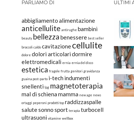
PARLIAMO DI
ULTIMI 
abbigliamento
alimentazione
anticellulite
bambini
antirughe
bellezza
benessere
beauty
best seller
cellulite
cavitazione
broccoli
caldo
dolori articolari
dormire
dolore
elettromedicali
ernia
ernia del disco
estetica
fragole
frutta
genitori
gravidanza
i-tech
indumenti
guaina post-parto
magnetoterapia
snellenti
lpg
mal di schiena
mamma
new age
news
raddizzaspalle
ortaggi
peperoni
prodotti top
salute
sonno
sport
turbocell
terapia
ultrasuoni
vitamine
wellbox