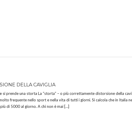
SIONE DELLA CAVIGLIA
e si prende una storta La “storta” – o più correttamente distorsione della cavig
lto frequente nello sport e nella vita di tutti i giorni. Si calcola che in Italia n
iù di 5000 al giorno. A chi non è mai […]