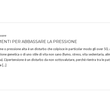
essere
IMENTI PER ABBASSARE LA PRESSIONE
one o pressione alta è un disturbo che colpisce in particolar modo gli over 50, 
ione genetica o di uno stile di vita non sano (fumo, stress, vita sedentaria, al
a). L’ipertensione è un disturbo da non sottovalutare, perchè rientra tra le pa
e […]