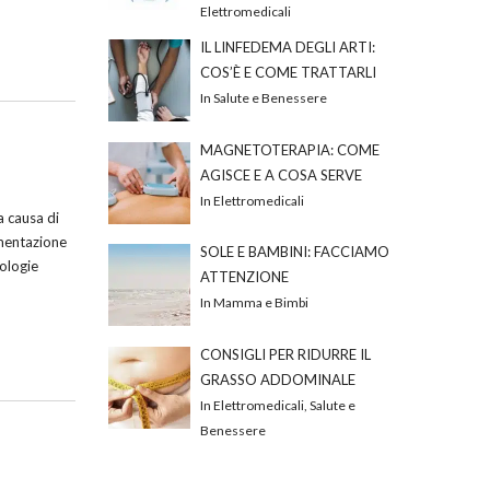
Elettromedicali
IL LINFEDEMA DEGLI ARTI:
COS’È E COME TRATTARLI
In Salute e Benessere
MAGNETOTERAPIA: COME
AGISCE E A COSA SERVE
In Elettromedicali
a causa di
imentazione
SOLE E BAMBINI: FACCIAMO
tologie
ATTENZIONE
In Mamma e Bimbi
CONSIGLI PER RIDURRE IL
GRASSO ADDOMINALE
In Elettromedicali, Salute e
Benessere