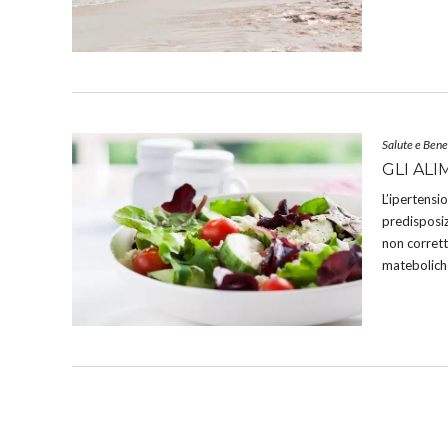
Salute e Ben
GLI AL
L’ipertensi
predisposiz
non corrett
matebolich