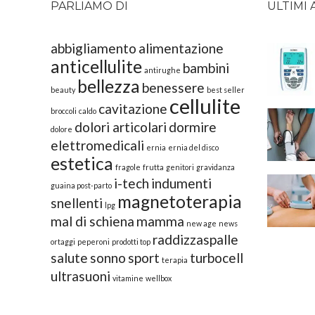
PARLIAMO DI
ULTIMI 
abbigliamento
alimentazione
anticellulite
bambini
antirughe
bellezza
benessere
beauty
best seller
cellulite
cavitazione
broccoli
caldo
dolori articolari
dormire
dolore
elettromedicali
ernia
ernia del disco
estetica
fragole
frutta
genitori
gravidanza
i-tech
indumenti
guaina post-parto
magnetoterapia
snellenti
lpg
mal di schiena
mamma
new age
news
raddizzaspalle
ortaggi
peperoni
prodotti top
salute
sonno
sport
turbocell
terapia
ultrasuoni
vitamine
wellbox