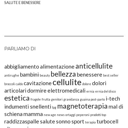
SALUTE E BENESSERE
PARLIAMO DI
anticellulite
abbigliamento
alimentazione
bellezza
bambini
benessere
antirughe
beauty
best seller
cellulite
cavitazione
dolori
broccoli
caldo
dolore
articolari
dormire
elettromedicali
ernia
ernia del disco
estetica
i-tech
fragole
frutta
genitori
gravidanza
guaina post-parto
magnetoterapia
indumenti snellenti
mal di
lpg
schiena
mamma
new age
news
ortaggi
peperoni
prodotti top
raddizzaspalle
salute
sonno
sport
turbocell
terapia