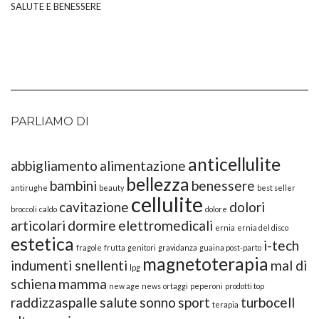
SALUTE E BENESSERE
PARLIAMO DI
anticellulite
abbigliamento
alimentazione
bellezza
bambini
benessere
antirughe
beauty
best seller
cellulite
cavitazione
dolori
broccoli
caldo
dolore
articolari
dormire
elettromedicali
ernia
ernia del disco
estetica
i-tech
fragole
frutta
genitori
gravidanza
guaina post-parto
magnetoterapia
indumenti snellenti
mal di
lpg
schiena
mamma
new age
news
ortaggi
peperoni
prodotti top
raddizzaspalle
salute
sonno
sport
turbocell
terapia