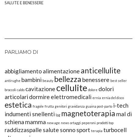
SALUTE E BENESSERE
PARLIAMO DI
anticellulite
abbigliamento
alimentazione
bellezza
bambini
benessere
antirughe
beauty
best seller
cellulite
cavitazione
dolori
broccoli
caldo
dolore
articolari
dormire
elettromedicali
ernia
ernia del disco
estetica
i-tech
fragole
frutta
genitori
gravidanza
guaina post-parto
magnetoterapia
indumenti snellenti
mal di
lpg
schiena
mamma
new age
news
ortaggi
peperoni
prodotti top
raddizzaspalle
salute
sonno
sport
turbocell
terapia