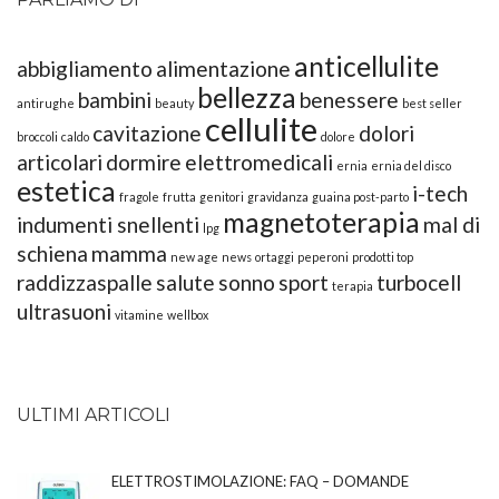
anticellulite
abbigliamento
alimentazione
bellezza
bambini
benessere
antirughe
beauty
best seller
cellulite
cavitazione
dolori
broccoli
caldo
dolore
articolari
dormire
elettromedicali
ernia
ernia del disco
estetica
i-tech
fragole
frutta
genitori
gravidanza
guaina post-parto
magnetoterapia
indumenti snellenti
mal di
lpg
schiena
mamma
new age
news
ortaggi
peperoni
prodotti top
raddizzaspalle
salute
sonno
sport
turbocell
terapia
ultrasuoni
vitamine
wellbox
ULTIMI ARTICOLI
ELETTROSTIMOLAZIONE: FAQ – DOMANDE