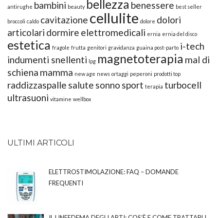
bellezza
bambini
benessere
antirughe
beauty
best seller
cellulite
cavitazione
dolori
broccoli
caldo
dolore
articolari
dormire
elettromedicali
ernia
ernia del disco
estetica
i-tech
fragole
frutta
genitori
gravidanza
guaina post-parto
magnetoterapia
indumenti snellenti
mal di
lpg
schiena
mamma
new age
news
ortaggi
peperoni
prodotti top
raddizzaspalle
salute
sonno
sport
turbocell
terapia
ultrasuoni
vitamine
wellbox
ULTIMI ARTICOLI
ELETTROSTIMOLAZIONE: FAQ – DOMANDE
FREQUENTI
IL LINFEDEMA DEGLI ARTI: COS’È E COME TRATTARLI