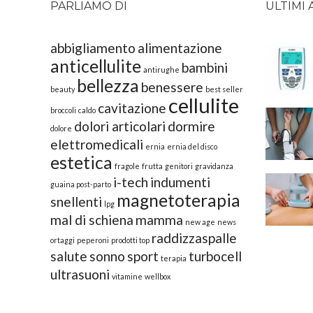
PARLIAMO DI
ULTIMI 
abbigliamento
alimentazione
anticellulite
bambini
antirughe
bellezza
benessere
beauty
best seller
cellulite
cavitazione
broccoli
caldo
dolori articolari
dormire
dolore
elettromedicali
ernia
ernia del disco
estetica
fragole
frutta
genitori
gravidanza
i-tech
indumenti
guaina post-parto
magnetoterapia
snellenti
lpg
mal di schiena
mamma
new age
news
raddizzaspalle
ortaggi
peperoni
prodotti top
salute
sonno
sport
turbocell
terapia
ultrasuoni
vitamine
wellbox