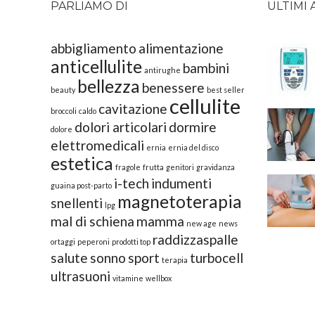
PARLIAMO DI
ULTIMI 
abbigliamento
alimentazione
anticellulite
bambini
antirughe
bellezza
benessere
beauty
best seller
cellulite
cavitazione
broccoli
caldo
dolori articolari
dormire
dolore
elettromedicali
ernia
ernia del disco
estetica
fragole
frutta
genitori
gravidanza
i-tech
indumenti
guaina post-parto
magnetoterapia
snellenti
lpg
mal di schiena
mamma
new age
news
raddizzaspalle
ortaggi
peperoni
prodotti top
salute
sonno
sport
turbocell
terapia
ultrasuoni
vitamine
wellbox